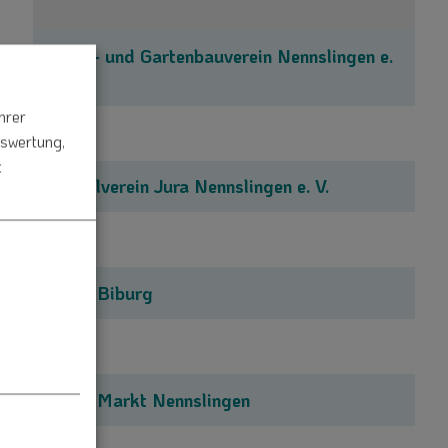
Obst- und Gartenbauverein Nennslingen e.
V.
hrer
uswertung,
t
Angelverein Jura Nennslingen e. V.
FFW Biburg
FFW Markt Nennslingen