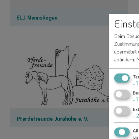
ELJ Nennslingen
Einst
Beim Besuch
Zustimmung 
übermittelt
abändern.
M
Te
↓
1
Be
↓
1
Ex
↓
2
Pferdefreunde Jurahöhe e. V.
All
Mit