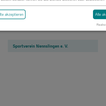
te akzeptieren
Alle a
Kaninchenzuchtverein B 521 Nennslingen
und Umgebung
Realisi
Sportverein Nennslingen e. V.