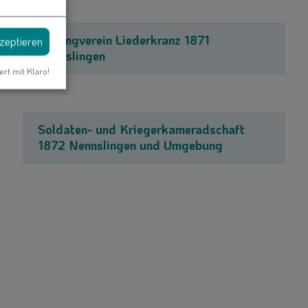
Gesangverein Liederkranz 1871
kzeptieren
Nennslingen
ert mit Klaro!
Soldaten- und Kriegerkameradschaft
1872 Nennslingen und Umgebung