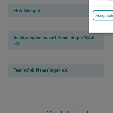
FFW Wengen
Ausgewähl
Schützengesellschaft Nennslingen 1456
e.V.
Tennisclub Nennslingen e.V.