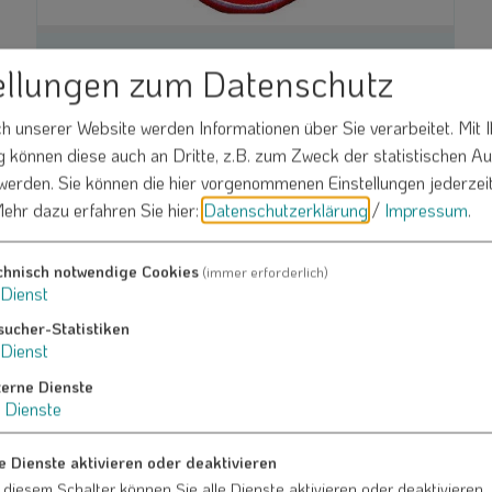
FFW Gersdorf
ellungen zum Datenschutz
 unserer Website werden Informationen über Sie verarbeitet. Mit I
können diese auch an Dritte, z.B. zum Zweck der statistischen A
 werden. Sie können die hier vorgenommenen Einstellungen jederzei
ehr dazu erfahren Sie hier:
Datenschutzerklärung
/
Impressum
.
chnisch notwendige Cookies
(immer erforderlich)
Dienst
sucher-Statistiken
Dienst
terne Dienste
Dienste
Schützenverein "Mühlengrund Gersdorf"
e.V.
e Dienste aktivieren oder deaktivieren
 diesem Schalter können Sie alle Dienste aktivieren oder deaktivieren.