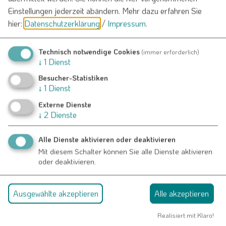
Evang. Landjugendheim Nennslingen
Einstellungen jederzeit abändern.
Mehr dazu erfahren Sie
Wengener Straße 4
hier:
Datenschutzerklärung
/
Impressum
.
91790 Nennslingen
Technisch notwendige Cookies
(immer erforderlich)
↓
1
Dienst
Info-Adresse
Besucher-Statistiken
↓
1
Dienst
ELJ Nennslingen
Herr Elias Kamm
Externe Dienste
↓
2
Dienste
Weißenburger Str. 4
91790 Nennslingen
Alle Dienste aktivieren oder deaktivieren
09147 5161
Mit diesem Schalter können Sie alle Dienste aktivieren
oder deaktivieren.
Ausgewählte akzeptieren
Alle akzeptieren
Realisiert mit Klaro!