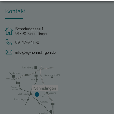
Kontakt
Schmiedgasse 1
91790 Nennslingen
09147-9411-0
info@vg-nennslingen.de