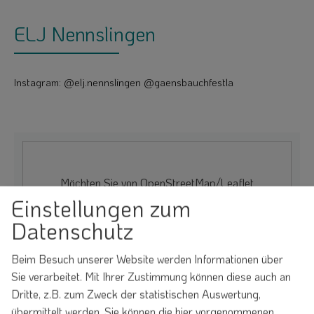
ELJ Nennslingen
Instagram: @elj.nennslingen @gaensbauchfestla
Möchten Sie von
OpenStreetMap/Leaflet
bereitgestellte externe Inhalte laden?
Einstellungen zum
Datenschutz
Ja
Immer
Beim Besuch unserer Website werden Informationen über
Sie verarbeitet. Mit Ihrer Zustimmung können diese auch an
Dritte, z.B. zum Zweck der statistischen Auswertung,
übermittelt werden. Sie können die hier vorgenommenen