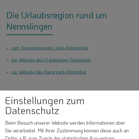
Die Urlaubsregion rund um
Nennslingen
zum Tourismusverein Jura-Anlautertal
zur Website des Fränkischen Seenlands
zur Website des Naturpark Altmühltal
Einstellungen zum
Flyer Gastgeber in der Region 2025
Datenschutz
Beim Besuch unserer Website werden Informationen über
Sie verarbeitet. Mit Ihrer Zustimmung können diese auch an
Filtern
Sortieren
Karte
Dritte, z.B. zum Zweck der statistischen Auswertung,