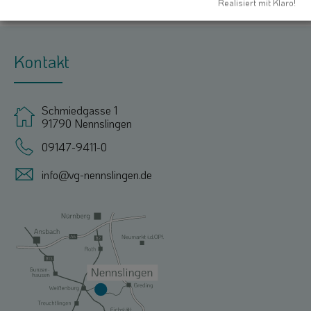
Realisiert mit Klaro!
Kontakt
Schmiedgasse 1
91790 Nennslingen
09147-9411-0
info@vg-nennslingen.de