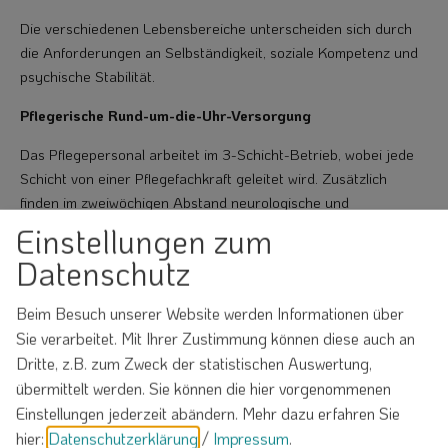
Die verschiedenen Lebensbereiche unterscheiden sich durch
die Anforderungen an Selbständigkeit, soziale Kompetenz und
psychische Stabilität.
Pflegerische Rund-um-die-Uhr-Versorgung
Das Pflegepersonal arbeitet im 3-Schicht-Betrieb, wobei jede
Schicht von einer Pflegefachkraft geleitet wird. Zusätzlich
finden im zweiwöchigen Abstand neurologische und
hausärztliche Visiten statt. Fachärzte werden in Weißenburg
Einstellungen zum
konsultiert.
Datenschutz
Therapeutisches Angebot
Beim Besuch unserer Website werden Informationen über
Arbeitstherapie (Heimarbeit, Landwirtschaft, Hausdienst)
Sie verarbeitet. Mit Ihrer Zustimmung können diese auch an
Beschäftigungstherapie
Dritte, z.B. zum Zweck der statistischen Auswertung,
Einzel- und Gruppengespräche
übermittelt werden. Sie können die hier vorgenommenen
Individuelles Angebot für Menschen mit
Einstellungen jederzeit abändern.
Mehr dazu erfahren Sie
Hirnleistungsstörungen
hier:
Datenschutzerklärung
/
Impressum
.