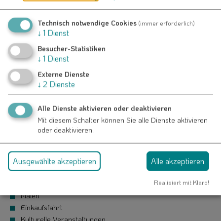
Die Gruppenstärke liegt zwischen 8 und 16 Personen. Der
Gruppenleiter ist Bezugsperson und Ansprechpartner nicht nur
Technisch notwendige Cookies
(immer erforderlich)
für arbeits- und beschäftigungstherapeutische Belange,
↓
1
Dienst
sondern auch für Behördengänge, Krisenintervention,
Besucher-Statistiken
Angehörigenarbeit, Freizeitgestaltung usw..
↓
1
Dienst
Arbeitstherapie wird auch für externe Besucher angeboten.
Externe Dienste
↓
2
Dienste
Ergänzende Angebote
Alle Dienste aktivieren oder deaktivieren
Sport, Gymnastik, Kegeln, Schwimmen, Fußball
Mit diesem Schalter können Sie alle Dienste aktivieren
Lebenspraktisches Training
oder deaktivieren.
Kochen, Singen, Basteln, Spiele, Tanz, Rhythmusgruppe
Gruppengespräche
Einzelgespräche
Ausgewählte akzeptieren
Alle akzeptieren
Angehörigenarbeit
Realisiert mit Klaro!
Krisenintervention
Malen
Einkaufsfahrt
Kulturelle Veranstaltungen