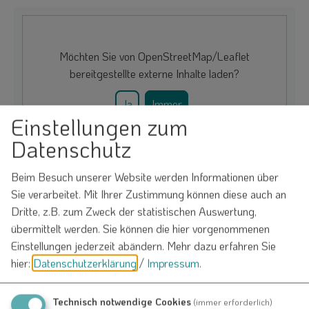
Möchten Sie von
OpenStreetMap/Leaflet
bereitgestellte externe Inhalte laden?
Ja
Immer
Einstellungen zum
Datenschutz
Beim Besuch unserer Website werden Informationen über
Evang.-luth. Pfarrkirche "Beatae Mariae
Sie verarbeitet. Mit Ihrer Zustimmung können diese auch an
Virginis"
Dritte, z.B. zum Zweck der statistischen Auswertung,
Schmiedgasse 2
übermittelt werden. Sie können die hier vorgenommenen
91790 Nennslingen
Einstellungen jederzeit abändern.
Mehr dazu erfahren Sie
hier:
Datenschutzerklärung
/
Impressum
.
Veranstalter
Technisch notwendige Cookies
(immer erforderlich)