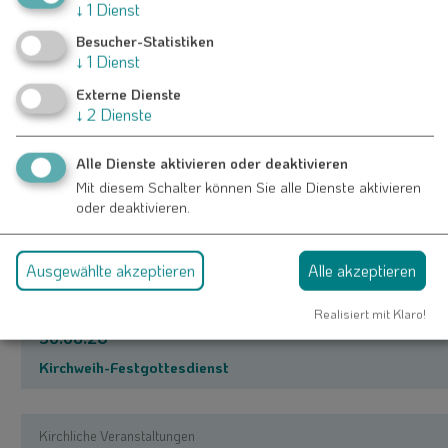
↓
1
Dienst
Gesangverein Liederkranz 1871 Nennslingen
Besucher-Statistiken
Frau Pina Rittirsch
↓
1
Dienst
Weißenburger Straße 13
91790 Nennslingen
Externe Dienste
↓
2
Dienste
09147 235
Alle Dienste aktivieren oder deaktivieren
Mit diesem Schalter können Sie alle Dienste aktivieren
oder deaktivieren.
Auch an diesem Ort
Ausgewählte akzeptieren
Alle akzeptieren
Realisiert mit Klaro!
Kirchliche Veranstaltungen
30.08.26
Kirchweih-Festgottesdienst
Kirchliche Veranstaltungen