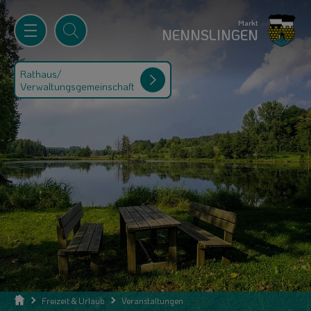
Markt
NENNSLINGEN
Rathaus/
Verwaltungsgemeinschaft
Freizeit & Urlaub
Veranstaltungen