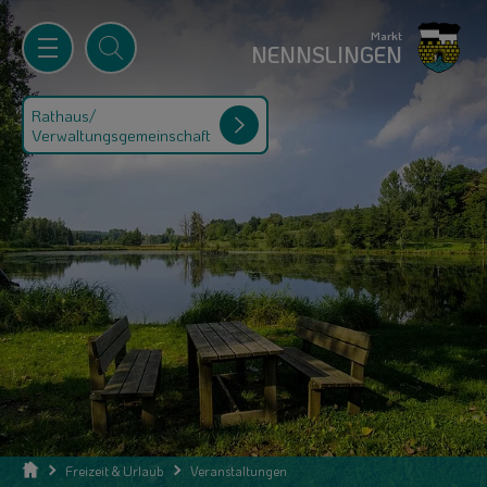
Markt
NENNSLINGEN
Rathaus/
Verwaltungsgemeinschaft
Freizeit & Urlaub
Veranstaltungen