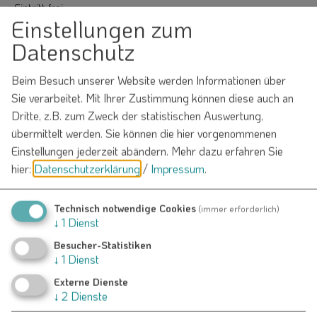
Eintritt frei
Einstellungen zum
Datenschutz
Beim Besuch unserer Website werden Informationen über
Sie verarbeitet. Mit Ihrer Zustimmung können diese auch an
Möchten Sie von
OpenStreetMap/Leaflet
Dritte, z.B. zum Zweck der statistischen Auswertung,
bereitgestellte externe Inhalte laden?
übermittelt werden. Sie können die hier vorgenommenen
Einstellungen jederzeit abändern.
Mehr dazu erfahren Sie
Ja
Immer
hier:
Datenschutzerklärung
/
Impressum
.
Technisch notwendige Cookies
(immer erforderlich)
↓
1
Dienst
Gasthaus Lehmeier
Besucher-Statistiken
↓
1
Dienst
Familie Lehmeier
Marktplatz 14
Externe Dienste
91790 Nennslingen
↓
2
Dienste