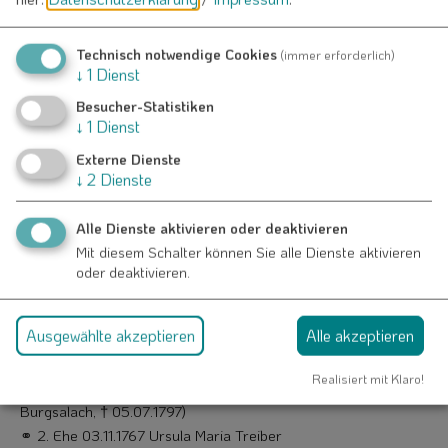
Grimm, danach heiratet sie ihn.
13. März 1764: „übergibt verkäuflich die Zacharias Penöters
Technisch notwendige Cookies
(immer erforderlich)
↓
1
Dienst
Witwe an den Maurer­meister Johann Friedrich Grimm von
Burgsalach ihr Untertanenhaus mit einiger Mobiliardreingab“
Besucher-Statistiken
↓
1
Dienst
und heiratet diesen.
Externe Dienste
1764
↓
2
Dienste
Regina Barbara
Benöder
(Witwe des Zacharias Benöder)
⚭ 15.03.1764 Johann Friedrich
Grimm
(Maurermeister, *
Alle Dienste aktivieren oder deaktivieren
09.11.1731 in Burgsalach, † 05.07.1797)
Mit diesem Schalter können Sie alle Dienste aktivieren
oder deaktivieren.
Bereits zwei Jahre später, am 12.06.1766, stirbt seine Frau. Ein
reichliches Jahr spä­ter heiratet er ein zweites Mal, und zwar
die Ursula Maria Treiber am 03.11.1767.
Ausgewählte akzeptieren
Alle akzeptieren
1767
Realisiert mit Klaro!
Johann Friedrich
Grimm
(Maurermeister, * 09.11.1731 in
Burgsalach, † 05.07.1797)
⚭ 2. Ehe 03.11.1767 Ursula Maria Treiber