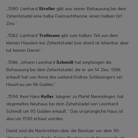
„1580: Lienhard
Stroller
gibt aus seiner Behausung bei dem
Zehentstadel eine halbe Fastnachthenne, einen halben Ort
Zins.“
„1582: Lienhard
Trollmann
gibt zum halben Teil von dem
kleinen Häuslein bei Ze­hentstadel (wie oben) ist lehenbar aber
tut keinen Dienst.“
„1586: Johann Leonhard
Schmidt
hat empfangen die
Behausung bei dem Zehentsta­del, die er am 14. Dez. 1586
erkauft hat von Anna des weiland Endres Schleisingers sel.
Hausfrau um 96 Gulden.“
„1594: Item Hans
Koller
, Wagner zu Markt Nennslingen, hat
obgemeltes Neuhaus bei dem Zehetstadel von Leonhard
Schmidt um 95 Gulden erkauft.“ Das ursprüng­liche Haus ist
also um 1590 erbaut worden.
Damit sind die Nachrichten über die Besitzer vor dem 30-
jährigen Krieg zu Ende. Erster Besitzer nach Kriegsende ist