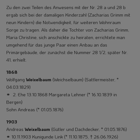
Zu den zwei Teilen des Anwesens mit der Nr. 28 a und 28 b
ergab sich bei der da­maligen Kinderzahl (Zacharias Grimm mit
neun Kindern) die Notwendigkeit, für weiteren Wohnraum
Sorge zu tragen. Als daher die Tochter von Zacharias Grimm,
Maria Christine, sich anschickte zu heiraten, errichtete man
umgehend für das junge Paar einen Anbau an das
Primärgebäude, der zunächst die Nummer 28 1/2, später Nr.
41, erhielt.
1868
Wolfgang
Weixelbaum
(Weichselbaum) (Sattlermeister, *
04.03.1829)
⚭ 2. Ehe 13.10.1868 Margareta Lehner (* 16.10.1839 in
Bergen)
Sohn Andreas (* 01.05.1876)
1903
Andreas
Weixelbaum
(Gütler und Dachdecker, * 01.05.1876)
⚭ 10.11.1903 Kunigunde Link (* 11.10.1875, † 26.06.1926)