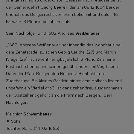
der Gemeindehirt Georg
Leurer
, der am 08.12.1654 bei der
Ehehaft das Bürgerrecht verliehen bekommt und dafür 46
Kreu­zer, 3 Pfennig bezahlen muß.
Sein Nachfolger wird 1682 Andreas
Weißenauer
.
„1682: Andreas Weißenauer hat inhändig das Wohnhaus bei
dem Zehetstadel zwi­schen Georg Leuthel (27) und Martin
Krägel (29). Ist zehentfrei, gibt jährlich 8 Pfund Zins, eine
Fastnachtshenne und seinen gebührenden Teil Vogthabern.
Dann der Pfarr Bergen den kleinen Zehent. Weitere
Zugehörung: Ein kleines Gärtlein hinter dem Hofkorb liegend,
ungefähr ein Viertel groß, ist ganz zehentfrei, ausge­nommen
der Obstzehent gehört an die Pfarr nach Bergen.“ Sein
Nachfolger:
Melchior
Schwembauer
⚭ Sofie
Tochter Maria (* 11.02.1665)