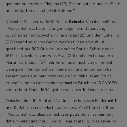
genannt neben Hans Mögens (25) Garten auf der andern Seitn
an den Garten am Lohe Hof stoßend.“
Nächster Besitzer ist 1602 Paulus
Schretz
. Von ihm heißt es:
„Paulus Schretz hat empfangen obgemelte Behausung
zwischen seinen Schwähern Hans Krag (25) und dem Lohe Hof
(27) liegend so er von Georg Wolffen Erben erkauft, ist
geschätzt auf 300 Gulden.“ Wir sehen Paulus Schretz noch
1617 als Nachbarn von Hans Krag (25) und dem Lohbauern
Martin Nürbhauer (27). Wir hören auch noch von einen Sohn
Georg, der "bei der Schwemmausräumung an der Seitn bei
seinem Wagen so hart gehoben, daß er dabei einen Bruch
erlangt" (und an diesem eingeklemmten Bruch am 13.06.1630
verstorben). Dann, 1634, gibt es nur noch Todesnachrichten.
Zwischen dem 10. April und 14. Juni sterben zwei Kinder mit 11
und 15 Jahren in der Flucht zu Heideck. Am 01. Juli heißt es:
„Paulus Schrötz, alias der Schusterpauls bei all seinem Gut
daheim verschmachtet,“ und 10 Tage später gilt das selbe für