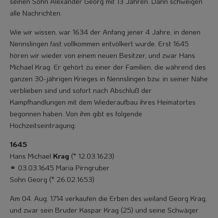
sei­nen Sohn Alexander Georg mit 13 Jahren. Dann schweigen
alle Nachrichten.
Wie wir wissen, war 1634 der Anfang jener 4 Jahre, in denen
Nennslingen fast voll­kommen entvölkert wurde. Erst 1645
hören wir wieder von einem neuen Besitzer, und zwar Hans
Michael Krag. Er gehört zu einer der Familien, die während des
ganzen 30-jährigen Krieges in Nennslingen bzw. in seiner Nähe
verblieben sind und sofort nach Abschluß der
Kampfhandlungen mit dem Wiederaufbau ihres Heimat­ortes
begonnen haben. Von ihm gibt es folgende
Hochzeitseintragung:
1645
Hans Michael
Krag
(* 12.03.1623)
⚭ 03.03.1645 Maria Pirngruber
Sohn Georg (* 26.02.1653)
Am 04. Aug. 1714 verkaufen die Erben des weiland Georg Krag,
und zwar sein Bruder Kaspar Krag (25) und seine Schwäger