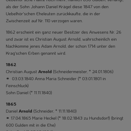
als der Sohn Johann Daniel Krägel diese 1847 von den
Uebelhör'schen Eheleuten zurückkaufte, die in der
Zwischenzeit auf Nr. 110 verzogen waren.
1862 erscheint ein ganz neuer Besitzer des Anwesens Nr. 26
und zwar ist es Christi­an August Arnold, wahrscheinlich ein
Nachkomme jenes Adam Arnold, der schon 1714 unter den
Krag'schen Erben genannt wird.
1862
Christian August
Arnold
(Schneidermeister, * 24.01.1806)
⚭ 03.03.1840 Anna Maria Schneider (* 03.01.1801 in
Feinschluck)
Sohn Daniel (* 11.11.1840)
1865
Daniel
Arnold
(Schneider, * 11.11.1840)
⚭ 17.04.1865 Marie Heckel (* 18.02.1843 zu Hundsdorf) (bringt
600 Gulden mit in die Ehe)