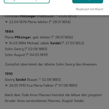
Nachbar von Nr. 18, Christian Pfitzinger, das Anwesen.
Realisiert mit Klaro!
1878
Christian
Pfitzinger
(Halbbauer, * 01.09.1853)
⚭ 22.04.1878 Marie Winter (* 28.01.1856)
1884
Marie
Pfitzinger
, geb. Winter (* 28.01.1856)
⚭ 16.03.1884 Michael Jakob
Seidel
(* 27.03.1852)
Sohn Georg (* 02.08.1885)
Sohn August (* 04.05.1891)
Zunächst übernimmt der älteste Sohn Georg das Anwesen.
1910
Georg
Seidel
(Bauer, * 02.08.1885)
⚭ 24.05.1910 Eva Maria Fellner (* 07.08.1885)
Nach dem Tode ihres Mannes heiratet die Witwe den jüngsten
Bruder ihres verstor­benen Mannes, August Seidel.