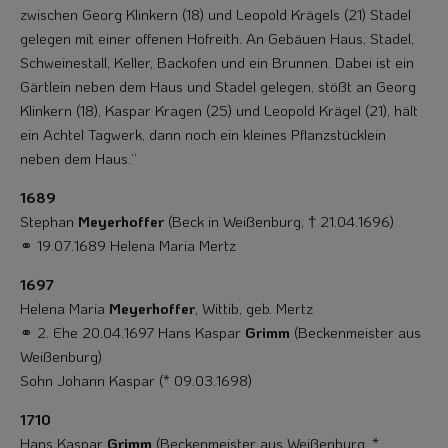
zwischen Georg Klinkern (18) und Leopold Krägels (21) Stadel
gelegen mit einer offenen Hofreith. An Ge­bäuen Haus, Stadel,
Schweinestall, Keller, Backofen und ein Brunnen. Dabei ist ein
Gärtlein neben dem Haus und Stadel gelegen, stößt an Georg
Klinkern (18), Kaspar Kragen (25) und Leopold Krägel (21), hält
ein Achtel Tagwerk, dann noch ein klei­nes Pflanzstücklein
neben dem Haus.“
1689
Stephan
Meyerhoffer
(Beck in Weißenburg, † 21.04.1696)
⚭ 19.07.1689 Helena Maria Mertz
1697
Helena Maria
Meyerhoffer
, Wittib, geb. Mertz
⚭ 2. Ehe 20.04.1697 Hans Kaspar
Grimm
(Beckenmeister aus
Weißenburg)
Sohn Johann Kaspar (* 09.03.1698)
1710
Hans Kaspar
Grimm
(Beckenmeister aus Weißenburg, *