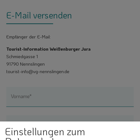
E-Mail versenden
Empfänger der E-Mail:
Tourist-Information Weißenburger Jura
Schmiedgasse 1
91790 Nennslingen
tourist-info@vg-nennslingen.de
Vorname*
Nachname*
Einstellungen zum