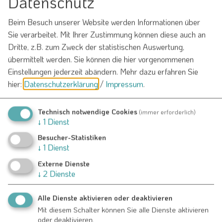
Datenschutz
E-Mail*
Beim Besuch unserer Website werden Informationen über
Sie verarbeitet. Mit Ihrer Zustimmung können diese auch an
Dritte, z.B. zum Zweck der statistischen Auswertung,
übermittelt werden. Sie können die hier vorgenommenen
Betreff*
Einstellungen jederzeit abändern.
Mehr dazu erfahren Sie
hier:
Datenschutzerklärung
/
Impressum
.
Nachricht*
Technisch notwendige Cookies
(immer erforderlich)
↓
1
Dienst
Besucher-Statistiken
↓
1
Dienst
Externe Dienste
↓
2
Dienste
Alle Dienste aktivieren oder deaktivieren
Ich habe die
Datenschutzerklärung gelesen
und bin
Mit diesem Schalter können Sie alle Dienste aktivieren
damit einverstanden.*
oder deaktivieren.