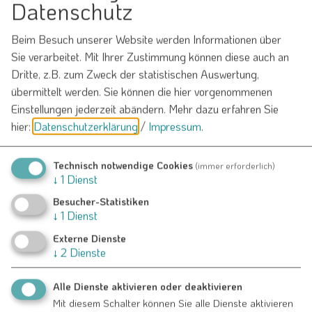
Datenschutz
Beim Besuch unserer Website werden Informationen über
E-Mail*
Sie verarbeitet. Mit Ihrer Zustimmung können diese auch an
Dritte, z.B. zum Zweck der statistischen Auswertung,
übermittelt werden. Sie können die hier vorgenommenen
Betreff*
Einstellungen jederzeit abändern.
Mehr dazu erfahren Sie
hier:
Datenschutzerklärung
/
Impressum
.
Technisch notwendige Cookies
(immer erforderlich)
Nachricht*
↓
1
Dienst
Besucher-Statistiken
↓
1
Dienst
Externe Dienste
↓
2
Dienste
Alle Dienste aktivieren oder deaktivieren
Ich habe die
Datenschutzerklärung gelesen
und bin
Mit diesem Schalter können Sie alle Dienste aktivieren